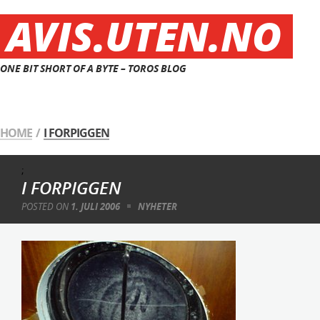
AVIS.UTEN.NO
ONE BIT SHORT OF A BYTE – TOROS BLOG
HOME
/
I FORPIGGEN
;
I FORPIGGEN
POSTED ON
1. JULI 2006
NYHETER