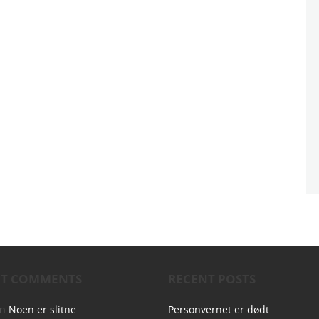
NT COMMENTS
RECENT POSTS
on
Noen er slitne
Personvernet er dødt.