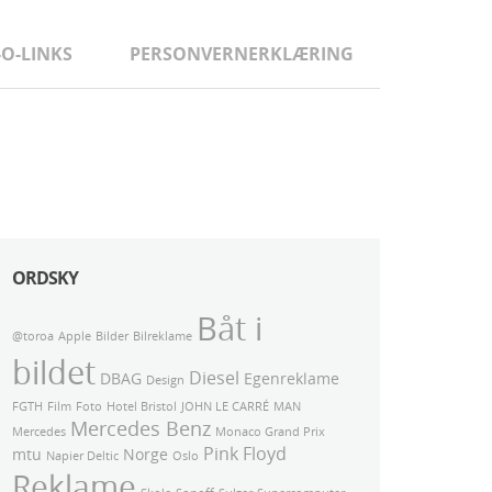
-O-LINKS
PERSONVERNERKLÆRING
ORDSKY
Båt i
@toroa
Apple
Bilder
Bilreklame
bildet
Diesel
DBAG
Egenreklame
Design
FGTH
Film
Foto
Hotel Bristol
JOHN LE CARRÉ
MAN
Mercedes Benz
Mercedes
Monaco Grand Prix
Pink Floyd
mtu
Norge
Napier Deltic
Oslo
Reklame