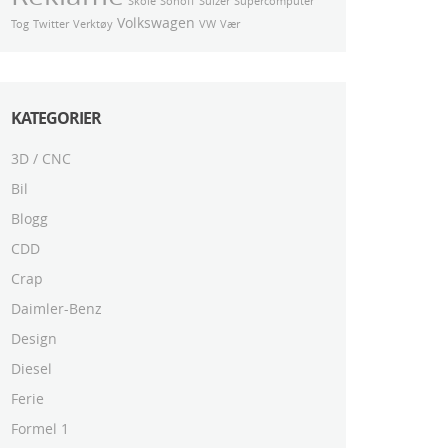
Skole
Sonoff
Sulzer
Supercomputer
Volkswagen
Tog
Twitter
Verktøy
VW
Vær
KATEGORIER
3D / CNC
Bil
Blogg
CDD
Crap
Daimler-Benz
Design
Diesel
Ferie
Formel 1