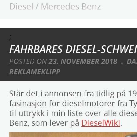
Diesel
/
Mercedes Benz
;
FAHRBARES DIESEL-SCHWEI
POSTED ON
23. NOVEMBER 2018
DA
REKLAMEKLIPP
Står det i annonsen fra tidlig på 19
fasinasjon for dieselmotorer fra 
til uttrykk i min liste over alle di
Benz, som lever på
DieselWiki
.