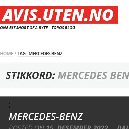
AVIS.UTEN.NO
ONE BIT SHORT OF A BYTE – TOROS BLOG
HOME
/
TAG: MERCEDES BENZ
STIKKORD:
MERCEDES BEN
;
MERCEDES-BENZ
POSTED ON
15. DESEMBER 2022
DAI