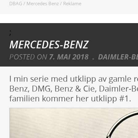
DBAG
/
Mercedes Benz
/
Reklame
;
MERCEDES-BENZ
POSTED ON
7. MAI 2018
DAIMLER-B
I min serie med utklipp av gamle 
Benz, DMG, Benz & Cie, Daimler-B
familien kommer her utklipp #1.