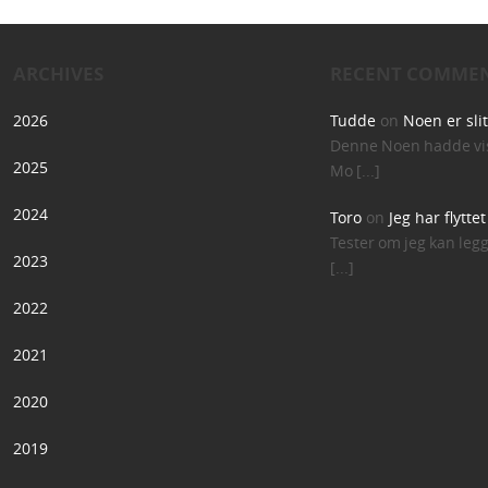
ARCHIVES
RECENT COMME
2026
Tudde
on
Noen er sli
Denne Noen hadde vis
2025
Mo [...]
2024
Toro
on
Jeg har flytte
Tester om jeg kan leg
2023
[...]
2022
2021
2020
2019