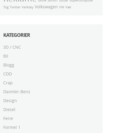
Skole
Sonoff
Sulzer
Supercomputer
Volkswagen
Tog
Twitter
Verktøy
VW
Vær
KATEGORIER
3D / CNC
Bil
Blogg
CDD
Crap
Daimler-Benz
Design
Diesel
Ferie
Formel 1