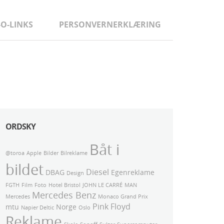
-O-LINKS
PERSONVERNERKLÆRING
ORDSKY
Båt i
@toroa
Apple
Bilder
Bilreklame
bildet
Diesel
DBAG
Egenreklame
Design
FGTH
Film
Foto
Hotel Bristol
JOHN LE CARRÉ
MAN
Mercedes Benz
Mercedes
Monaco Grand Prix
Pink Floyd
mtu
Norge
Napier Deltic
Oslo
Reklame