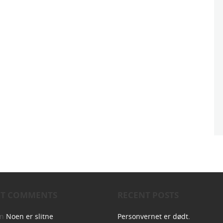
NT COMMENTS
RECENT POSTS
on
Noen er slitne
Personvernet er dødt.