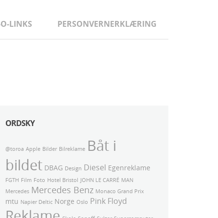
-O-LINKS
PERSONVERNERKLÆRING
ORDSKY
Båt i
@toroa
Apple
Bilder
Bilreklame
bildet
Diesel
DBAG
Egenreklame
Design
FGTH
Film
Foto
Hotel Bristol
JOHN LE CARRÉ
MAN
Mercedes Benz
Mercedes
Monaco Grand Prix
Pink Floyd
mtu
Norge
Napier Deltic
Oslo
Reklame