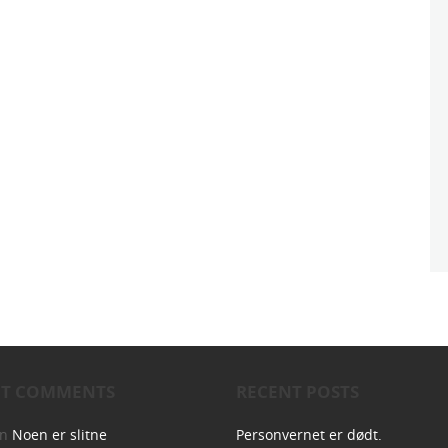
NT COMMENTS
RECENT POSTS
on
Noen er slitne
Personvernet er dødt.