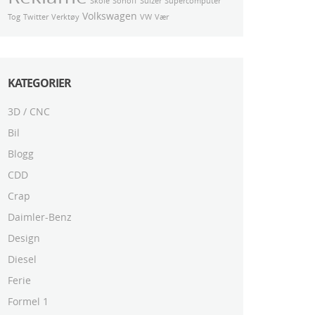
Skole
Sonoff
Sulzer
Supercomputer
Volkswagen
Tog
Twitter
Verktøy
VW
Vær
KATEGORIER
3D / CNC
Bil
Blogg
CDD
Crap
Daimler-Benz
Design
Diesel
Ferie
Formel 1