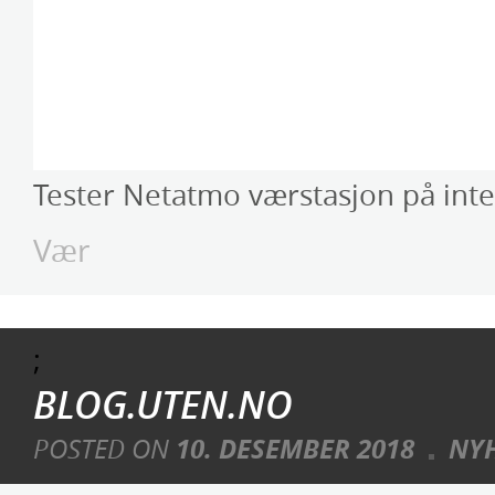
Tester Netatmo værstasjon på inte
Vær
;
BLOG.UTEN.NO
POSTED ON
10. DESEMBER 2018
NY