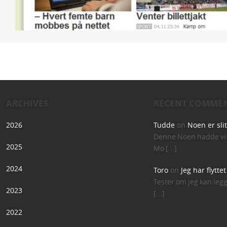
ARCHIVES
RECENT COMME
2026
Tudde
on
Noen er sli
Denne Noen hadde vis
2025
Mo [...]
2024
Toro
on
Jeg har flytte
Tester om jeg kan leg
2023
[...]
2022