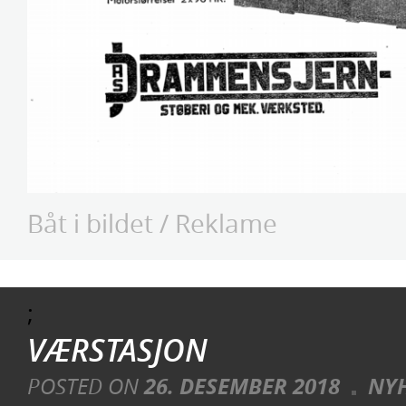
Båt i bildet
/
Reklame
;
VÆRSTASJON
POSTED ON
26. DESEMBER 2018
NY