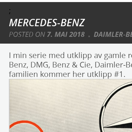
;
MERCEDES-BENZ
POSTED ON
7. MAI 2018
DAIMLER-B
I min serie med utklipp av gamle 
Benz, DMG, Benz & Cie, Daimler-B
familien kommer her utklipp #1.