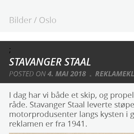
Bilder
/
Oslo
;
STAVANGER STAAL
POSTED ON
4. MAI 2018
REKLAMEKL
I dag har vi både et skip, og prope
råde. Stavanger Staal leverte støp
motorprodusenter langs kysten i 
reklamen er fra 1941.