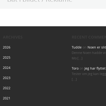
ARCHIVES
RECENT COMME
2026
Tudde
on
Noen er sli
Denne Noen hadde vis
2025
Mo [...]
2024
Toro
on
Jeg har flytte
Tester om jeg kan leg
2023
[...]
2022
2021