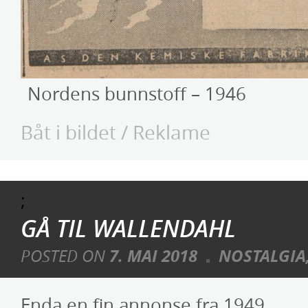
Nordens bunnstoff – 1946
Båt i bildet
/
Reklame
;
GÅ TIL WALLENDAHL
POSTED ON
7. MAI 2018
NOSTALGIA
Enda en fin annonse fra 1949