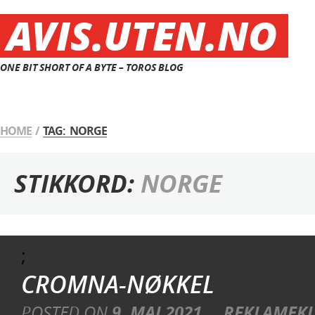
AVIS.UTEN.NO
ONE BIT SHORT OF A BYTE – TOROS BLOG
HOME
/
TAG: NORGE
STIKKORD:
NORGE
;
CROMNA-NØKKEL
POSTED ON
9. MAI 2021
REKLAMEKL