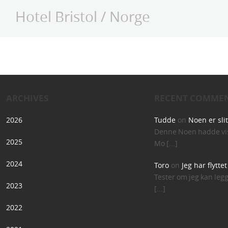
Hotel Bristol
/
Norge
ARCHIVES
RECENT COMME
2026
Tudde
on
Noen er sli
Denne Noen hadde vis
2025
Mo [...]
2024
Toro
on
Jeg har flytte
Tester om jeg kan leg
2023
[...]
2022