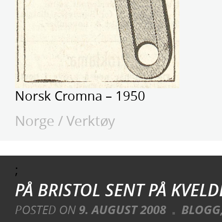
Norsk Cromna – 1950
Norge
/
Verktøy
;
PÅ BRISTOL SENT PÅ KVEL
POSTED ON
9. AUGUST 2008
BLOGG