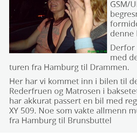
GSM/UM
begresn
formidd
denne 
Derfor 
med de
turen fra Hamburg til Drammen.
Her har vi kommet inn i bilen til d
Rederfruen og Matrosen i baksete
har akkurat passert en bil med re
XY 509. Noe som vakte allmenn mun
fra Hamburg til Brunsbuttel