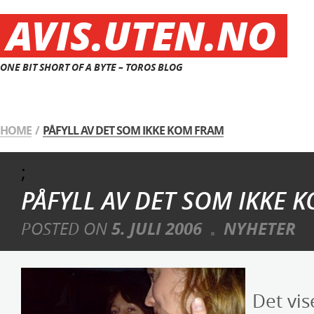
AVIS.UTEN.NO
ONE BIT SHORT OF A BYTE – TOROS BLOG
HOME
/
PÅFYLL AV DET SOM IKKE KOM FRAM
;
PÅFYLL AV DET SOM IKKE 
POSTED ON
5. JULI 2006
NYHETER
Det vis