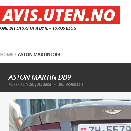
AVIS.UTEN.NO
ONE BIT SHORT OF A BYTE – TOROS BLOG
HOME
/
ASTON MARTIN DB9
;
ASTON MARTIN DB9
POSTED ON
30. JULI 2006
BIL
,
FORMEL 1