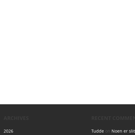
ARCHIVES
RECENT COMME
2026
Tudde
on
Noen er sli