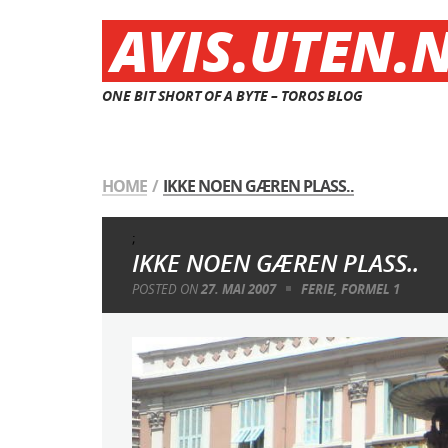
AVIS.UTEN.
ONE BIT SHORT OF A BYTE – TOROS BLOG
HOME
/
IKKE NOEN GÆREN PLASS..
;
IKKE NOEN GÆREN PLASS..
POSTED ON
27. MAI 2007
FERIE
,
FORMEL 1