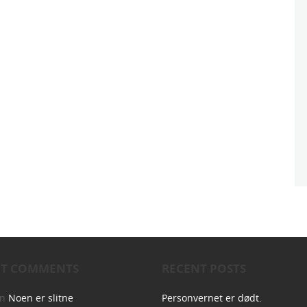
NT COMMENTS
RECENT POSTS
on
Noen er slitne
Personvernet er dødt.