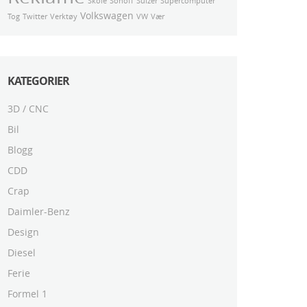
Skole
Sonoff
Sulzer
Supercomputer
Volkswagen
Tog
Twitter
Verktøy
VW
Vær
KATEGORIER
3D / CNC
Bil
Blogg
CDD
Crap
Daimler-Benz
Design
Diesel
Ferie
Formel 1