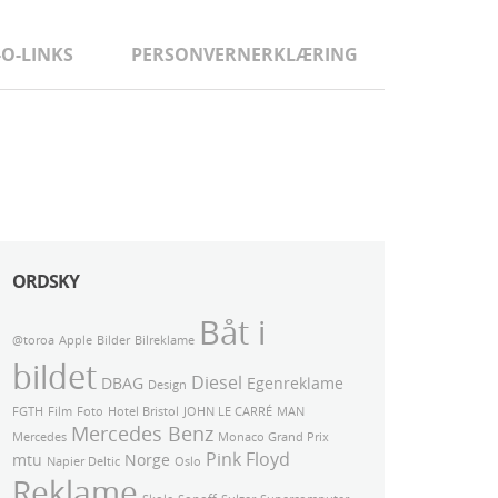
-O-LINKS
PERSONVERNERKLÆRING
ORDSKY
Båt i
@toroa
Apple
Bilder
Bilreklame
bildet
Diesel
DBAG
Egenreklame
Design
FGTH
Film
Foto
Hotel Bristol
JOHN LE CARRÉ
MAN
Mercedes Benz
Mercedes
Monaco Grand Prix
Pink Floyd
mtu
Norge
Napier Deltic
Oslo
Reklame