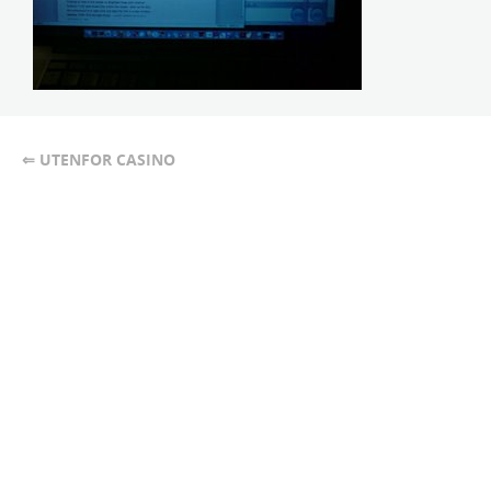
⇐ UTENFOR CASINO