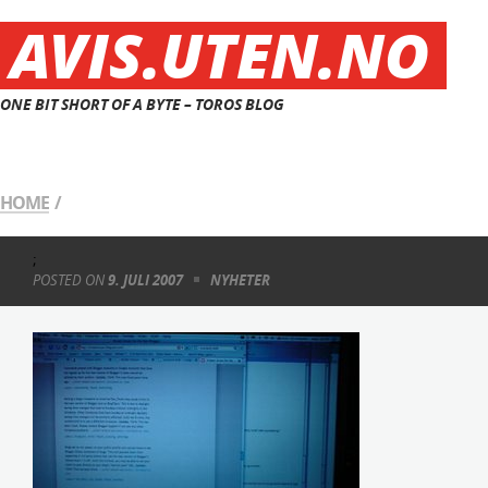
AVIS.UTEN.NO
ONE BIT SHORT OF A BYTE – TOROS BLOG
HOME
/
;
POSTED ON
9. JULI 2007
NYHETER