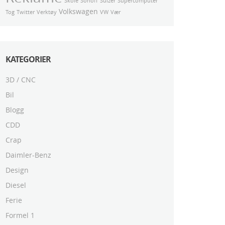
Skole
Sonoff
Sulzer
Supercomputer
Volkswagen
Tog
Twitter
Verktøy
VW
Vær
KATEGORIER
3D / CNC
Bil
Blogg
CDD
Crap
Daimler-Benz
Design
Diesel
Ferie
Formel 1