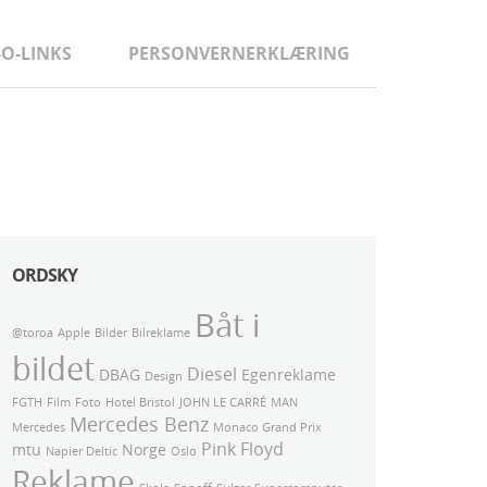
-O-LINKS
PERSONVERNERKLÆRING
ORDSKY
Båt i
@toroa
Apple
Bilder
Bilreklame
bildet
Diesel
DBAG
Egenreklame
Design
FGTH
Film
Foto
Hotel Bristol
JOHN LE CARRÉ
MAN
Mercedes Benz
Mercedes
Monaco Grand Prix
Pink Floyd
mtu
Norge
Napier Deltic
Oslo
Reklame