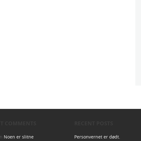
NT COMMENTS
RECENT POSTS
on
Noen er slitne
Personvernet er dødt.