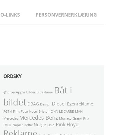
-O-LINKS
PERSONVERNERKLÆRING
ORDSKY
Båt i
@toroa
Apple
Bilder
Bilreklame
bildet
Diesel
DBAG
Egenreklame
Design
FGTH
Film
Foto
Hotel Bristol
JOHN LE CARRÉ
MAN
Mercedes Benz
Mercedes
Monaco Grand Prix
Pink Floyd
mtu
Norge
Napier Deltic
Oslo
Reklame