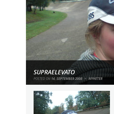
;
SUPRAELEVATO
POSTED ON
14. SEPTEMBER 2008
NYHETER