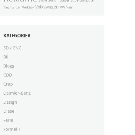
Skole
Sonoff
Sulzer
Supercomputer
Volkswagen
Tog
Twitter
Verktøy
VW
Vær
KATEGORIER
3D / CNC
Bil
Blogg
CDD
Crap
Daimler-Benz
Design
Diesel
Ferie
Formel 1