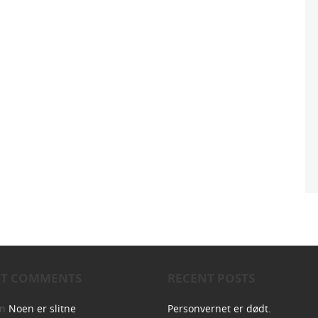
NT COMMENTS
RECENT POSTS
on
Noen er slitne
Personvernet er dødt.