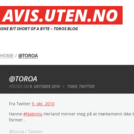
AVIS.UTEN.NO
ONE BIT SHORT OF A BYTE – TOROS BLOG
HOME
/
@TOROA
;
@TOROA
POSTED ON
9. OKTOBER 2010
TORO
,
TWITTER
Fra Twitter
9. okt. 2010
Hanne
#Nabintu
Herland minner meg på at mørkemenn ikke b
former…
@toroa
/
Twitter