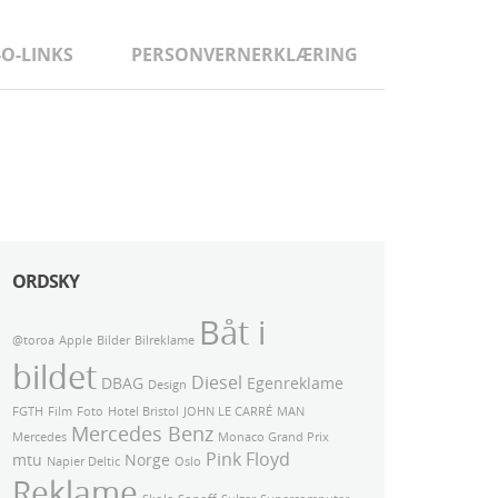
-O-LINKS
PERSONVERNERKLÆRING
ORDSKY
Båt i
@toroa
Apple
Bilder
Bilreklame
bildet
Diesel
DBAG
Egenreklame
Design
FGTH
Film
Foto
Hotel Bristol
JOHN LE CARRÉ
MAN
Mercedes Benz
Mercedes
Monaco Grand Prix
Pink Floyd
mtu
Norge
Napier Deltic
Oslo
Reklame