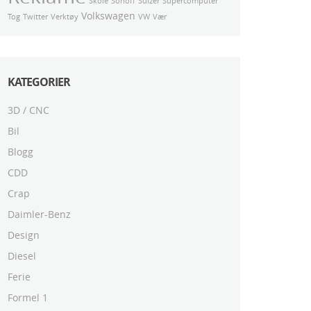
Skole
Sonoff
Sulzer
Supercomputer
Volkswagen
Tog
Twitter
Verktøy
VW
Vær
KATEGORIER
3D / CNC
Bil
Blogg
CDD
Crap
Daimler-Benz
Design
Diesel
Ferie
Formel 1