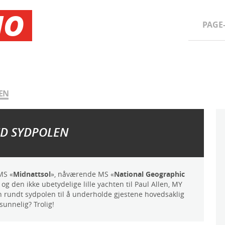
NO
PAGE
EN
ED SYDPOLEN
MS «
Midnattsol
», nåværende MS «
National Geographic
g den ikke ubetydelige lille yachten til Paul Allen, MY
en rundt sydpolen til å underholde gjestene hovedsaklig
sunnelig? Trolig!