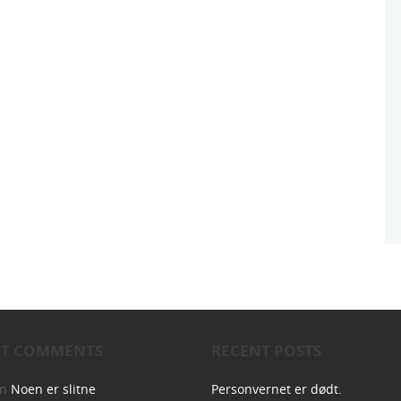
NT COMMENTS
RECENT POSTS
on
Noen er slitne
Personvernet er dødt.