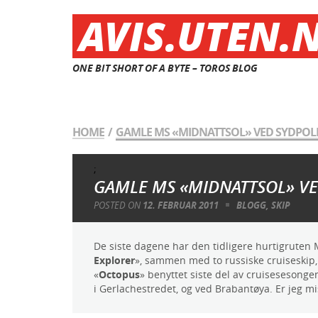
AVIS.UTEN.
ONE BIT SHORT OF A BYTE – TOROS BLOG
HOME
/
GAMLE MS «MIDNATTSOL» VED SYDPOL
;
GAMLE MS «MIDNATTSOL» V
POSTED ON
12. FEBRUAR 2011
BLOGG
,
SKIP
De siste dagene har den tidligere hurtigruten 
Explorer
», sammen med to russiske cruiseskip, o
«
Octopus
» benyttet siste del av cruisesesong
i Gerlachestredet, og ved Brabantøya. Er jeg mi