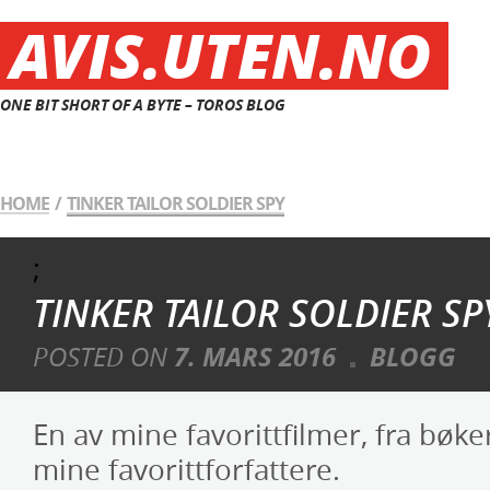
AVIS.UTEN.NO
ONE BIT SHORT OF A BYTE – TOROS BLOG
HOME
/
TINKER TAILOR SOLDIER SPY
;
TINKER TAILOR SOLDIER SP
POSTED ON
7. MARS 2016
BLOGG
En av mine favorittfilmer, fra bøke
mine favorittforfattere.