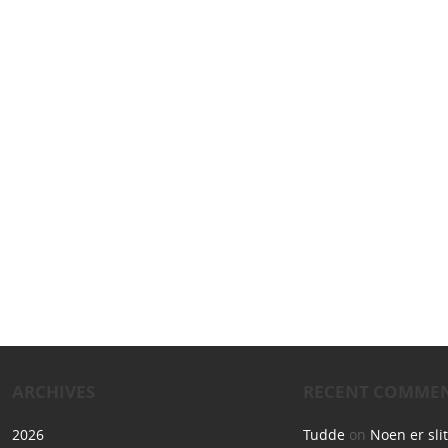
ARCHIVES
RECENT COMME
2026
Tudde
on
Noen er sli