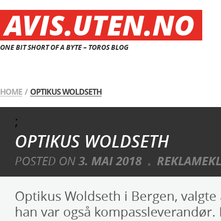
AVIS.UTEN.NO
ONE BIT SHORT OF A BYTE – TOROS BLOG
HOME
/
OPTIKUS WOLDSETH
;
OPTIKUS WOLDSETH
POSTED ON
3. MAI 2018
REKLAMEKL
Optikus Woldseth i Bergen, valgte 
han var også kompassleverandør.