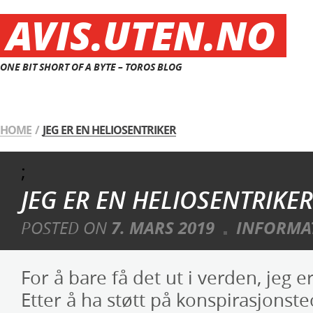
AVIS.UTEN.NO
ONE BIT SHORT OF A BYTE – TOROS BLOG
HOME
/
JEG ER EN HELIOSENTRIKER
;
JEG ER EN HELIOSENTRIKER
POSTED ON
7. MARS 2019
INFORMA
For å bare få det ut i verden, jeg e
Etter å ha støtt på konspirasjonst