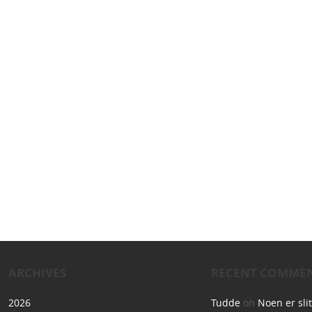
ARCHIVES
RECENT COMME
2026
Tudde
on
Noen er sli