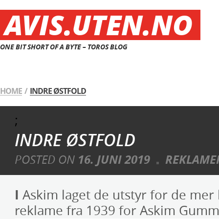
AVIS.UTEN.NO
ONE BIT SHORT OF A BYTE – TOROS BLOG
HOME
/
INDRE ØSTFOLD
;
INDRE ØSTFOLD
POSTED ON
16. JUNI 2019
REKLAME
I
Askim laget de utstyr for de mer 
reklame fra 1939 for Askim Gummi