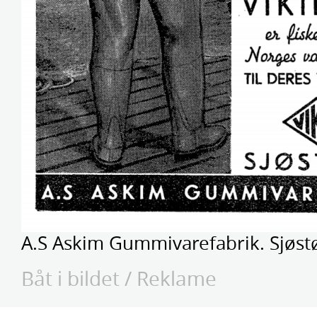
A.S Askim Gummivarefabrik. Sjøst
Båt i bildet
/
Reklame