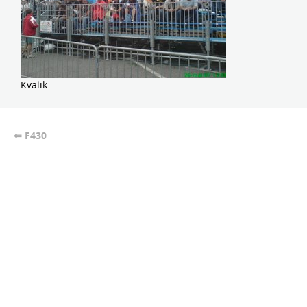
Kvalik
⇐ F430