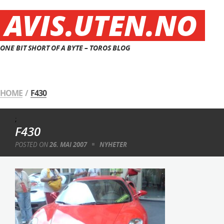
AVIS.UTEN.NO
ONE BIT SHORT OF A BYTE – TOROS BLOG
HOME
/
F430
;
F430
POSTED ON
26. MAI 2007
NYHETER