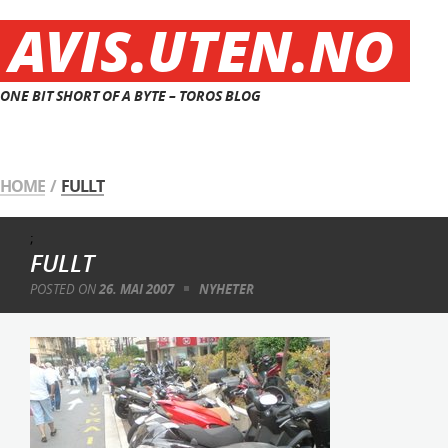
AVIS.UTEN.NO
ONE BIT SHORT OF A BYTE – TOROS BLOG
HOME
/
FULLT
;
FULLT
POSTED ON
26. MAI 2007
NYHETER