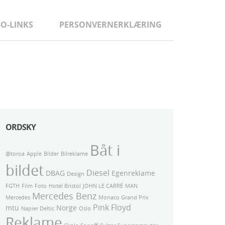
-O-LINKS
PERSONVERNERKLÆRING
ORDSKY
Båt i
@toroa
Apple
Bilder
Bilreklame
bildet
Diesel
DBAG
Egenreklame
Design
FGTH
Film
Foto
Hotel Bristol
JOHN LE CARRÉ
MAN
Mercedes Benz
Mercedes
Monaco Grand Prix
Pink Floyd
mtu
Norge
Napier Deltic
Oslo
Reklame