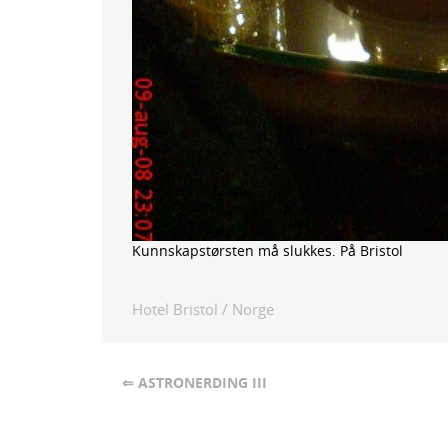
Kunnskapstørsten må slukkes. På Bristol
Hotel Bristol
/
Norge
⇐ ASTRONERDING III