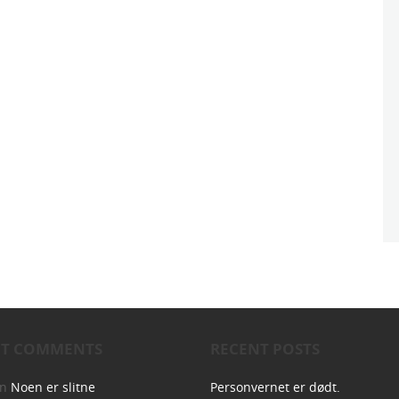
NT COMMENTS
RECENT POSTS
on
Noen er slitne
Personvernet er dødt.