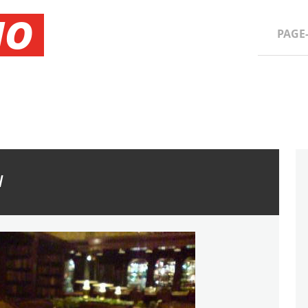
NO
PAGE
N