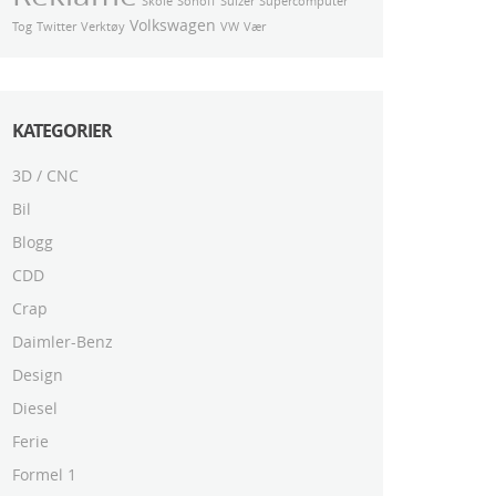
Skole
Sonoff
Sulzer
Supercomputer
Volkswagen
Tog
Twitter
Verktøy
VW
Vær
KATEGORIER
3D / CNC
Bil
Blogg
CDD
Crap
Daimler-Benz
Design
Diesel
Ferie
Formel 1