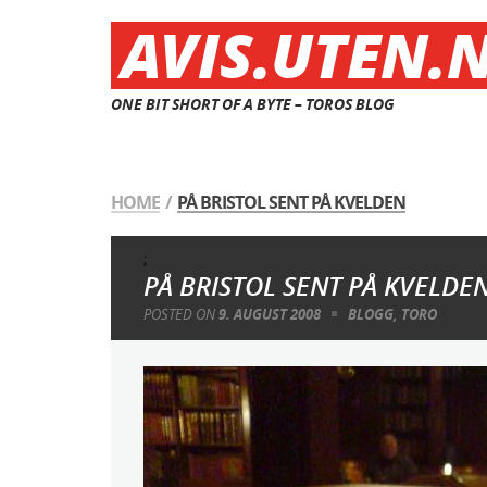
AVIS.UTEN.
ONE BIT SHORT OF A BYTE – TOROS BLOG
HOME
/
PÅ BRISTOL SENT PÅ KVELDEN
;
PÅ BRISTOL SENT PÅ KVELDE
POSTED ON
9. AUGUST 2008
BLOGG
,
TORO