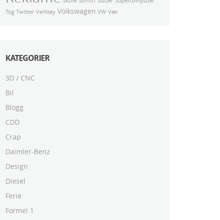
Skole
Sonoff
Sulzer
Supercomputer
Volkswagen
Tog
Twitter
Verktøy
VW
Vær
KATEGORIER
3D / CNC
Bil
Blogg
CDD
Crap
Daimler-Benz
Design
Diesel
Ferie
Formel 1