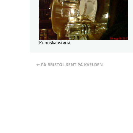
Kunnskapstørst.
⇐ PÅ BRISTOL SENT PÅ KVELDEN