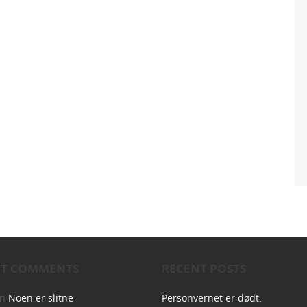
NT COMMENTS
RECENT POSTS
on
Noen er slitne
Personvernet er dødt.