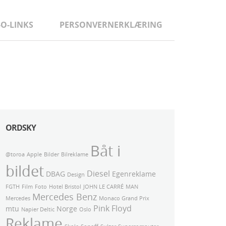
-O-LINKS
PERSONVERNERKLÆRING
ORDSKY
Båt i
@toroa
Apple
Bilder
Bilreklame
bildet
Diesel
DBAG
Egenreklame
Design
FGTH
Film
Foto
Hotel Bristol
JOHN LE CARRÉ
MAN
Mercedes Benz
Mercedes
Monaco Grand Prix
Pink Floyd
mtu
Norge
Napier Deltic
Oslo
Reklame