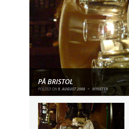
;
PÅ BRISTOL
POSTED ON
9. AUGUST 2008
NYHETER