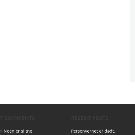
NT COMMENTS
RECENT POSTS
on
Noen er slitne
Personvernet er dødt.