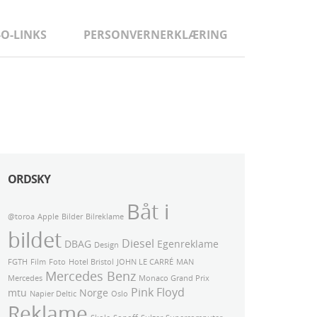
-O-LINKS
PERSONVERNERKLÆRING
ORDSKY
Båt i
@toroa
Apple
Bilder
Bilreklame
bildet
Diesel
DBAG
Egenreklame
Design
FGTH
Film
Foto
Hotel Bristol
JOHN LE CARRÉ
MAN
Mercedes Benz
Mercedes
Monaco Grand Prix
Pink Floyd
mtu
Norge
Napier Deltic
Oslo
Reklame