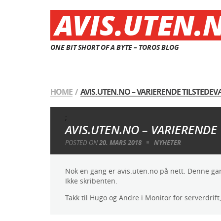
AVIS.UTEN.
ONE BIT SHORT OF A BYTE – TOROS BLOG
HOME
/
AVIS.UTEN.NO – VARIERENDE TILSTEDE
;
AVIS.UTEN.NO – VARIERENDE
POSTED ON
20. MARS 2018
NYHETER
Nok en gang er avis.uten.no på nett. Denne gang
Ikke skribenten.
Takk til Hugo og Andre i Monitor for serverdrift