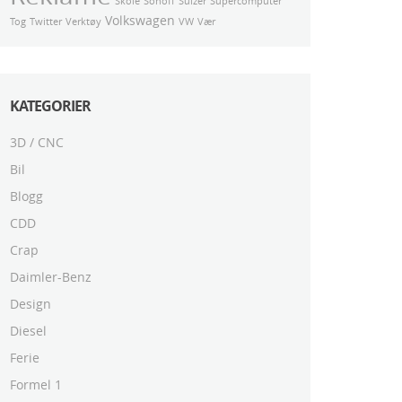
Skole
Sonoff
Sulzer
Supercomputer
Volkswagen
Tog
Twitter
Verktøy
VW
Vær
KATEGORIER
3D / CNC
Bil
Blogg
CDD
Crap
Daimler-Benz
Design
Diesel
Ferie
Formel 1